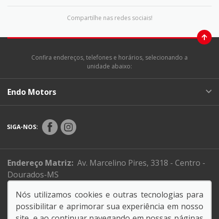
Compartilhe nas redes sociais!
Confira endereços, telefones e horários, selecionando a
unidade abaixo:
Endo Motors
SIGA-NOS:
Endereço Matriz:
Av. Marcelino Pires, 3318 - Centro -
Dourados-MS
Nós utilizamos cookies e outras tecnologias para
possibilitar e aprimorar sua experiência em nosso
No trânsito, enxergar o outro é salvar vidas..
site, e ao continuar navegando em nossas páginas