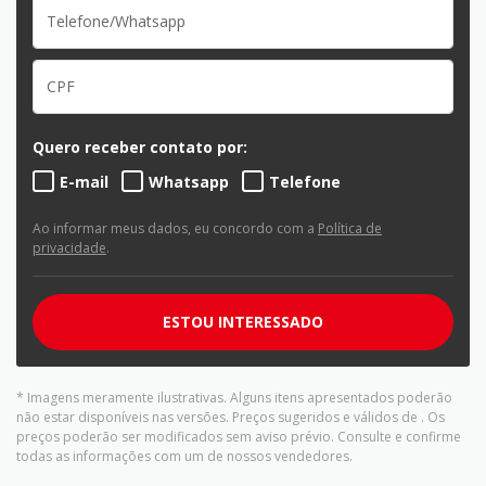
Quero receber contato por:
E-mail
Whatsapp
Telefone
Ao informar meus dados, eu concordo com a
Política de
privacidade
.
ESTOU INTERESSADO
* Imagens meramente ilustrativas. Alguns itens apresentados poderão
não estar disponíveis nas versões. Preços sugeridos e válidos de
. Os
preços poderão ser modificados sem aviso prévio. Consulte e confirme
todas as informações com um de nossos vendedores.