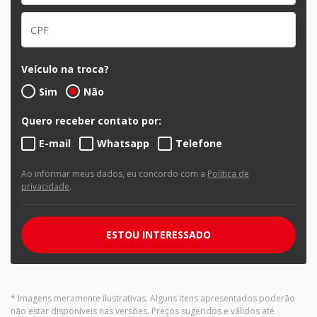
Veículo na troca?
Sim
Não
Quero receber contato por:
E-mail
Whatsapp
Telefone
Ao informar meus dados, eu concordo com a
Política de
privacidade
.
ESTOU INTERESSADO
* Imagens meramente ilustrativas. Alguns itens apresentados poderão
não estar disponíveis nas versões. Preços sugeridos e válidos até