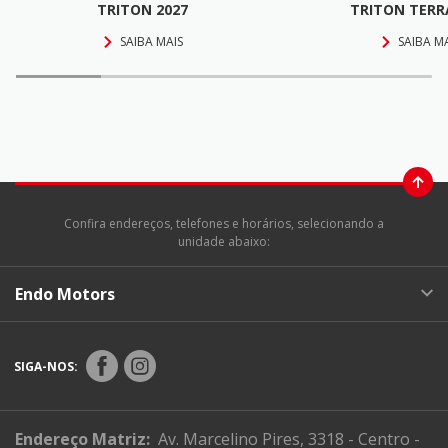
TRITON 2027
TRITON TERR
SAIBA MAIS
SAIBA M
Confira endereços, telefones e horários, selecionando a
unidade abaixo:
Endo Motors
SIGA-NOS:
Endereço Matriz:
Av. Marcelino Pires, 3318 - Centro -