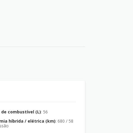
de combustível (L)
: 56
ia híbrida / elétrica (km)
: 680 / 58
ssão