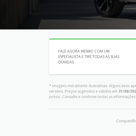
FALE AGORA MESMO COM UM
ESPECIALISTA E TIRE TODAS AS SUAS
DÚVIDAS
* Imagens meramente ilustrativas. Alguns itens a
versões. Preços sugeridos e válidos até
31/08/20
prévio. Consulte e confirme todas as informaçõ
Compartilhe