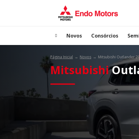
Novos
Consórcios
Sem
Página Inicial
Novos
Mitsubishi Outlander 2
Mitsubishi
Outl