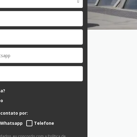
ca?
ão
 contato por:
Whatsapp
Telefone
 dados, eu concordo com a
Política de