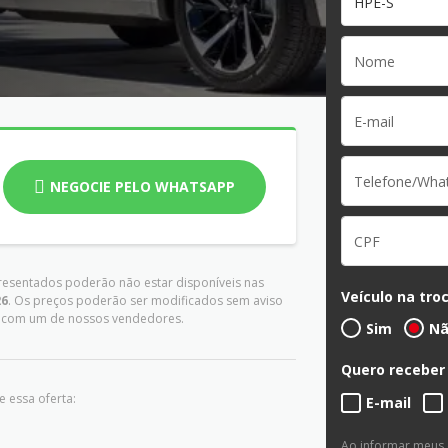
HPE-S
NEGOCIE PELO WHATSAPP
presentados poderão não estar disponíveis nas
Veículo na tro
26
. Os preços poderão ser modificados sem aviso
es com um de nossos vendedores.
Sim
N
Quero receber
 essa oferta:
E-mail
Ao informar meus