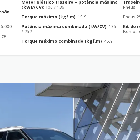
Motor elétrico traseiro – potência máxima
Traseir
(kW)/(CV)
: 100 / 136
Pneus
nsão
Torque máximo (kgf.m)
: 19,9
Pneus 2
@ 5.000
Potência máxima combinada (kW/CV)
: 185
Kit de 
/ 252
Bomba el
Torque máximo combinado (kgf.m)
: 45,9