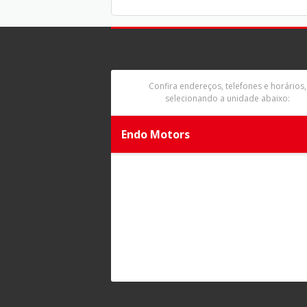
Confira endereços, telefones e horários,
selecionando a unidade abaixo:
Endo Motors