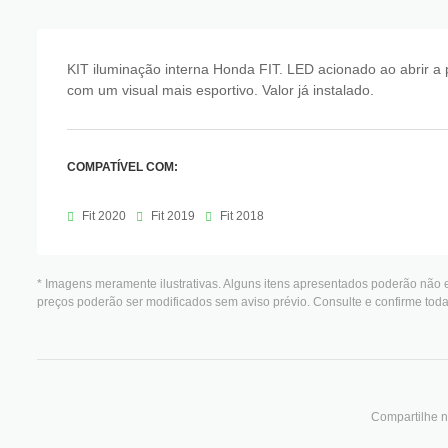
KIT iluminação interna Honda FIT. LED acionado ao abrir a 
com um visual mais esportivo. Valor já instalado.
COMPATÍVEL COM:
Fit 2020
Fit 2019
Fit 2018
* Imagens meramente ilustrativas. Alguns itens apresentados poderão não e
preços poderão ser modificados sem aviso prévio. Consulte e confirme to
Compartilhe n