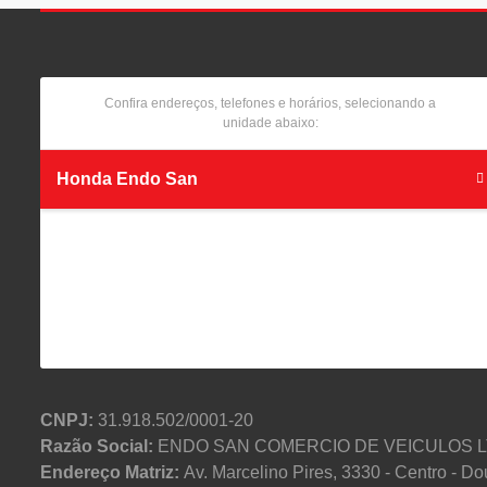
Confira endereços, telefones e horários, selecionando a
unidade abaixo:
Honda Endo San
CNPJ:
31.918.502/0001-20
Razão Social:
ENDO SAN COMERCIO DE VEICULOS 
Endereço Matriz:
Av. Marcelino Pires, 3330 - Centro - 