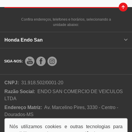
Confira endereços, telefones e horários, selecionando a
unidade abaixo:
Honda Endo San
SIGA-NOS:
CNPJ:
31.918.502/0001-20
Razão Social:
ENDO SAN COMERCIO DE VEICULOS
LTDA
Endereço Matriz:
Av. Marcelino Pires, 3330 - Centro -
Dourados-MS
Nós utilizamos cookies e outras tecnologias para