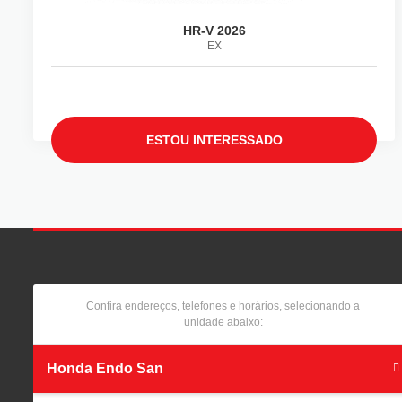
HR-V 2026
EX
ESTOU INTERESSADO
Confira endereços, telefones e horários, selecionando a
unidade abaixo:
Honda Endo San