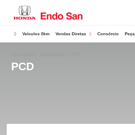
Veículos 0km
Vendas Diretas
Consórcio
Peça
Página Inicial
Vendas Diretas
PCD
PCD