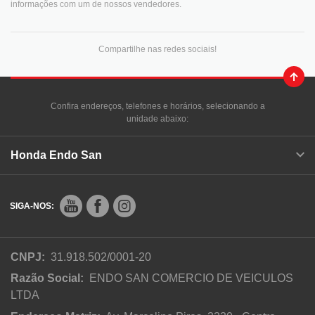
informações com um de nossos vendedores.
Compartilhe nas redes sociais!
Confira endereços, telefones e horários, selecionando a
unidade abaixo:
Honda Endo San
SIGA-NOS:
CNPJ:
31.918.502/0001-20
Razão Social:
ENDO SAN COMERCIO DE VEICULOS
LTDA