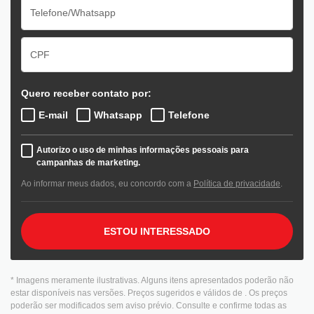
Quero receber contato por:
E-mail
Whatsapp
Telefone
Autorizo o uso de minhas informações pessoais para
campanhas de marketing.
Ao informar meus dados, eu concordo com a
Política de privacidade
.
ESTOU INTERESSADO
* Imagens meramente ilustrativas. Alguns itens apresentados poderão não
estar disponíveis nas versões. Preços sugeridos e válidos de
. Os preços
poderão ser modificados sem aviso prévio. Consulte e confirme todas as