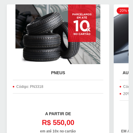
20% OF
PNEUS
AUTO
Código: PN3318
Códig
20% 
A PARTIR DE
R$ 550,00
em até 10x no cartão
EM AT