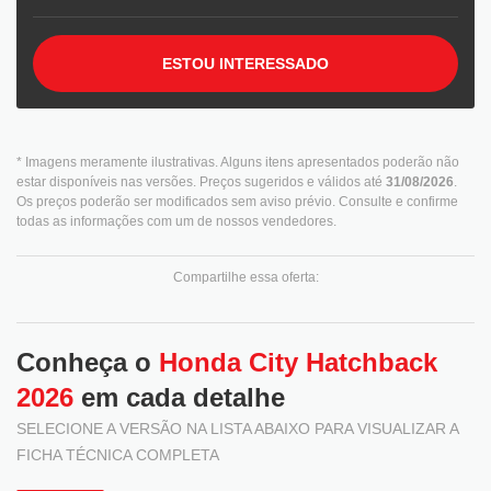
ESTOU INTERESSADO
* Imagens meramente ilustrativas. Alguns itens apresentados poderão não
estar disponíveis nas versões. Preços sugeridos e válidos até
31/08/2026
.
Os preços poderão ser modificados sem aviso prévio. Consulte e confirme
todas as informações com um de nossos vendedores.
Compartilhe essa oferta:
Conheça o
Honda City Hatchback
2026
em cada detalhe
SELECIONE A VERSÃO NA LISTA ABAIXO PARA VISUALIZAR A
FICHA TÉCNICA COMPLETA