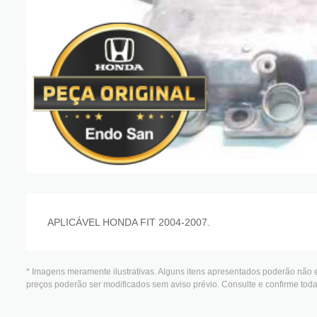
APLICÁVEL HONDA FIT 2004-2007.
* Imagens meramente ilustrativas. Alguns itens apresentados poderão não e
preços poderão ser modificados sem aviso prévio. Consulte e confirme to