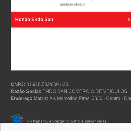
unidade abaixo:
Honda Endo San
CNPJ:
31.918.502/0001-20
Razão Social:
ENDO SAN COMERCIO DE VEICULOS 
Endereço Matriz:
Av. Marcelino Pires, 3330 - Centro - 
No trânsito, enxergar o outro é salvar vidas.