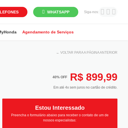
LEFONES
WHATSAPP
Siga-nos:
MyHonda
Agendamento de Serviços
←
VOLTAR PARA A PÁGINA ANTERIOR
R$ 899,99
40% OFF
Em até 4x sem juros no cartão de crédito.
Estou Interessado
Preencha o formulário abaixo para receber o contato de um de
nossos especialistas: