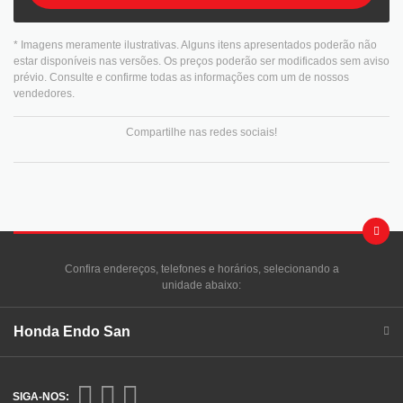
* Imagens meramente ilustrativas. Alguns itens apresentados poderão não
estar disponíveis nas versões. Os preços poderão ser modificados sem aviso
prévio. Consulte e confirme todas as informações com um de nossos
vendedores.
Compartilhe nas redes sociais!
Confira endereços, telefones e horários, selecionando a
unidade abaixo:
Honda Endo San
SIGA-NOS: